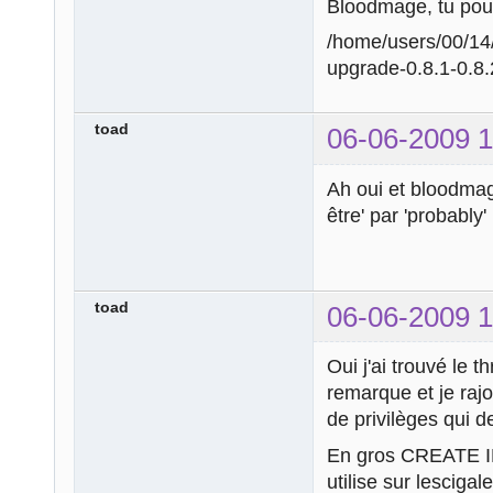
Bloodmage, tu pourr
/home/users/00/14
upgrade-0.8.1-0.8
toad
06-06-2009 1
Ah oui et bloodmage
être' par 'probably'
toad
06-06-2009 1
Oui j'ai trouvé le t
remarque et je raj
de privilèges qui de
En gros CREATE I
utilise sur lescigal