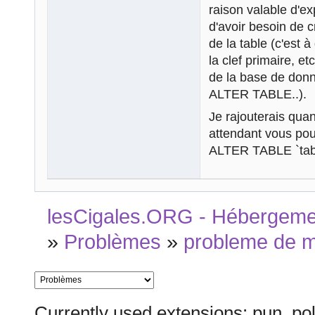
raison valable d'e
d'avoir besoin de c
de la table (c'est
la clef primaire, et
de la base de donn
ALTER TABLE..).
Je rajouterais quan
attendant vous po
ALTER TABLE `tab
lesCigales.ORG - Hébergement
»
Problèmes
»
probleme de 
Currently used extensions: pun_pol