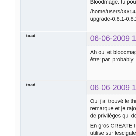
Bloodmage, tu pourr
/home/users/00/14
upgrade-0.8.1-0.8
toad
06-06-2009 1
Ah oui et bloodmage
être' par 'probably'
toad
06-06-2009 1
Oui j'ai trouvé le t
remarque et je raj
de privilèges qui de
En gros CREATE I
utilise sur lescigal