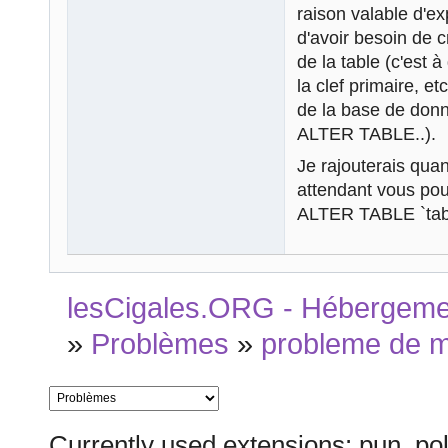
raison valable d'e
d'avoir besoin de c
de la table (c'est
la clef primaire, et
de la base de donn
ALTER TABLE..).
Je rajouterais quan
attendant vous po
ALTER TABLE `tab
lesCigales.ORG - Hébergement
»
Problèmes
»
probleme de 
Currently used extensions: pun_pol