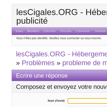
lesCigales.ORG - Héber
publicité
Index
Membres
Chercher
S'inscrire
Connexion
Revenir a
Vous n'êtes pas identifié.
Veuillez vous connecter ou vous inscrire.
lesCigales.ORG - Hébergement
»
Problèmes
»
probleme de 
Ecrire une réponse
Composez et envoyez votre nouv
Nom d'invité