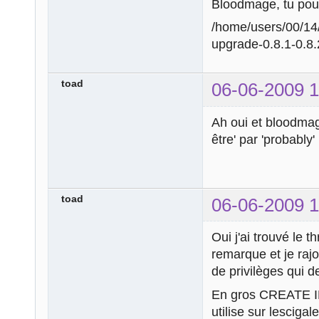
Bloodmage, tu pourr
/home/users/00/14
upgrade-0.8.1-0.8
toad
06-06-2009 1
Ah oui et bloodmage
être' par 'probably'
toad
06-06-2009 1
Oui j'ai trouvé le t
remarque et je raj
de privilèges qui de
En gros CREATE I
utilise sur lescigal