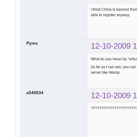
I think China is banned from
able to register anyway.
Pyrex
12-10-2009 1
What do you mean by "virtua
As far as I can see, you can
server like Wamp.
a540534
12-10-2009 1
?????????????????????