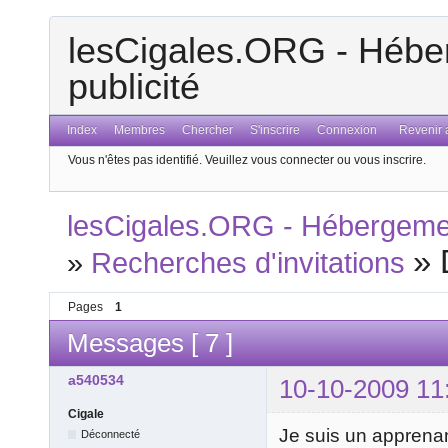
lesCigales.ORG - Héber
publicité
Index
Membres
Chercher
S'inscrire
Connexion
Revenir a
Vous n'êtes pas identifié.
Veuillez vous connecter ou vous inscrire.
lesCigales.ORG - Hébergement
»
»
Recherches d'invitations
Pages
1
Messages [ 7 ]
a540534
10-10-2009 11
Cigale
Je suis un apprenan
Déconnecté