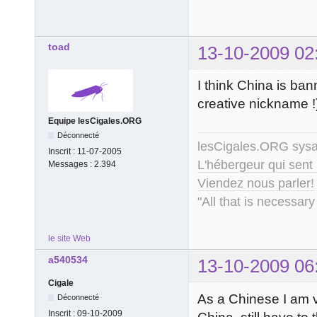
toad
13-10-2009 02
I think China is ban
creative nickname !)
Equipe lesCigales.ORG
Déconnecté
lesCigales.ORG sy
Inscrit :
11-07-2005
L'hébergeur qui sent
Messages :
2.394
Viendez nous parler!
"All that is necessary
le site Web
a540534
13-10-2009 06
Cigale
As a Chinese I am v
Déconnecté
Inscrit :
09-10-2009