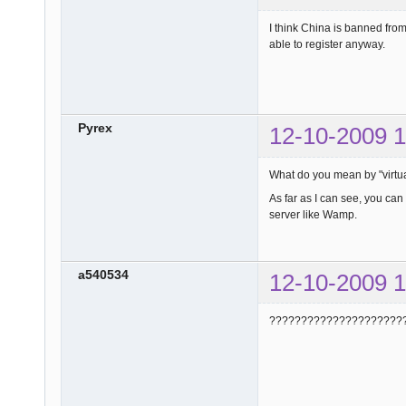
I think China is banned from
able to register anyway.
Pyrex
12-10-2009 1
What do you mean by "virtua
As far as I can see, you can
server like Wamp.
a540534
12-10-2009 1
?????????????????????