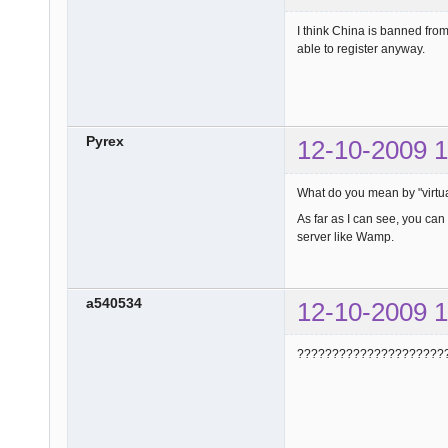
I think China is banned from
able to register anyway.
Pyrex
12-10-2009 1
What do you mean by "virtua
As far as I can see, you can
server like Wamp.
a540534
12-10-2009 1
?????????????????????