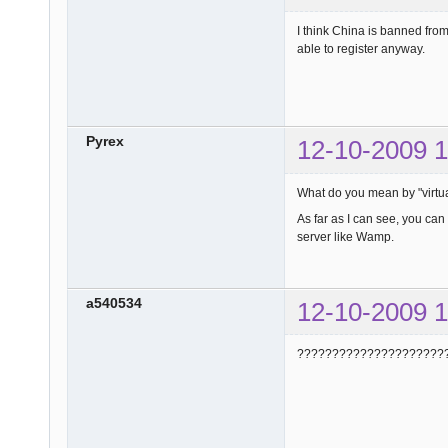
I think China is banned from
able to register anyway.
Pyrex
12-10-2009 1
What do you mean by "virtua
As far as I can see, you can
server like Wamp.
a540534
12-10-2009 1
?????????????????????