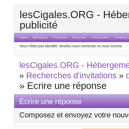
lesCigales.ORG - Héber
publicité
Index
Membres
Chercher
S'inscrire
Connexion
Revenir a
Vous n'êtes pas identifié.
Veuillez vous connecter ou vous inscrire.
lesCigales.ORG - Hébergement
»
Recherches d'invitations
»
»
Ecrire une réponse
Ecrire une réponse
Composez et envoyez votre nouv