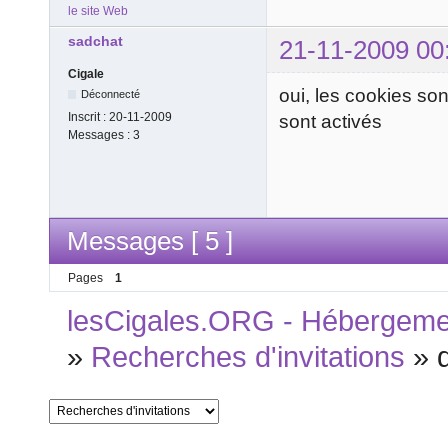
le site Web
sadchat
21-11-2009 00
Cigale
oui, les cookies sont
Déconnecté
Inscrit :
20-11-2009
sont activés
Messages :
3
Messages [ 5 ]
Pages
1
lesCigales.ORG - Hébergement
»
Recherches d'invitations
»