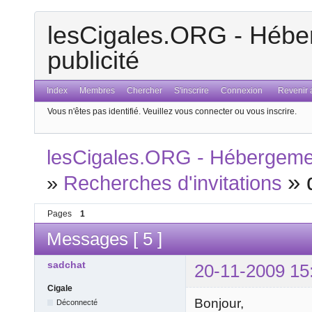
lesCigales.ORG - Héber
publicité
Index
Membres
Chercher
S'inscrire
Connexion
Revenir a
Vous n'êtes pas identifié.
Veuillez vous connecter ou vous inscrire.
lesCigales.ORG - Hébergement
»
»
Recherches d'invitations
Pages
1
Messages [ 5 ]
sadchat
20-11-2009 15
Cigale
Bonjour,
Déconnecté