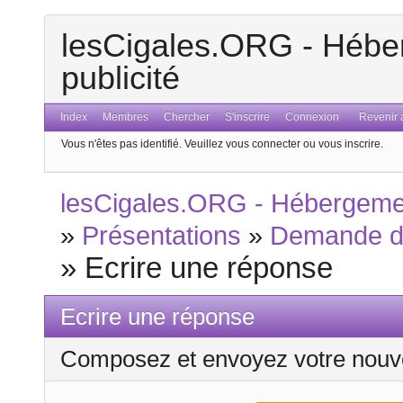
lesCigales.ORG - Héber
publicité
Index
Membres
Chercher
S'inscrire
Connexion
Revenir a
Vous n'êtes pas identifié.
Veuillez vous connecter ou vous inscrire.
lesCigales.ORG - Hébergement
»
Présentations
»
Demande d'
»
Ecrire une réponse
Ecrire une réponse
Composez et envoyez votre nouv