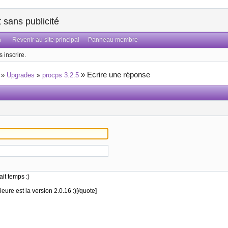
sans publicité
n
Revenir au site principal
Panneau membre
 inscrire.
»
Ecrire une réponse
»
Upgrades
»
procps 3.2.5