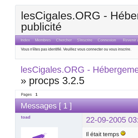
lesCigales.ORG - Héber
publicité
Index
Membres
Chercher
S'inscrire
Connexion
Revenir a
Vous n'êtes pas identifié.
Veuillez vous connecter ou vous inscrire.
lesCigales.ORG - Hébergement
»
procps 3.2.5
Pages
1
Messages [ 1 ]
toad
22-09-2005 03
Il était temps