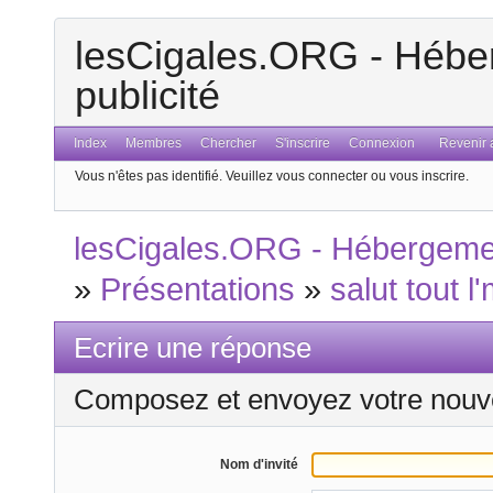
lesCigales.ORG - Héber
publicité
Index
Membres
Chercher
S'inscrire
Connexion
Revenir a
Vous n'êtes pas identifié.
Veuillez vous connecter ou vous inscrire.
lesCigales.ORG - Hébergement
»
Présentations
»
salut tout l
Ecrire une réponse
Composez et envoyez votre nouv
Nom d'invité