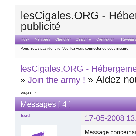
lesCigales.ORG - Héber
publicité
Index
Membres
Chercher
S'inscrire
Connexion
Revenir a
Vous n'êtes pas identifié.
Veuillez vous connecter ou vous inscrire.
lesCigales.ORG - Hébergement
»
Aidez nou
»
Join the army !
Pages
1
Messages [ 4 ]
toad
17-05-2008 13
Message concernant