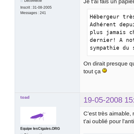
Je t'ai fais un papi
Déconnecté
Inscrit :
31-08-2005
Messages :
241
Hébergeur trè
Adhérent depu
plus jamais c
dernier! A no
sympathie du 
On dirait presque 
tout ça
toad
19-05-2008 15
C'est très aimable,
t'ai oublié pour l'an
Equipe lesCigales.ORG