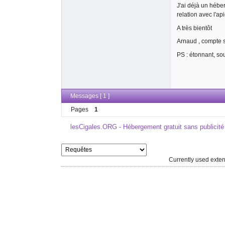
J'ai déjà un héber
relation avec l'ap
A très bientôt
Arnaud , compte sv
PS : étonnant, sou
Messages [ 1 ]
Pages
1
lesCigales.ORG - Hébergement gratuit sans publicité
Currently used ext