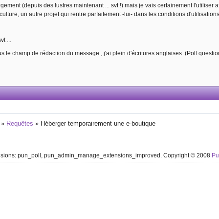
gement (depuis des lustres maintenant ... svt !) mais je vais certainement l'utilise
iculture, un autre projet qui rentre parfaitement -lui- dans les conditions d'utilisation
t ...
s le champ de rédaction du message , j'ai plein d'écritures anglaises (Poll question
»
Requêtes
»
Héberger temporairement une e-boutique
ensions: pun_poll, pun_admin_manage_extensions_improved. Copyright © 2008
P