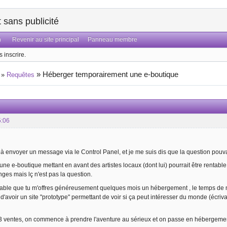
sans publicité
n
Revenir au site principal
Panneau membre
 inscrire.
»
Héberger temporairement une e-boutique
»
Requêtes
5:06
 à envoyer un message via le Control Panel, et je me suis dis que la question pouvai
e e-boutique mettant en avant des artistes locaux (dont lui) pourrait être rentable...
nges mais lç n'est pas la question.
geable que tu m'offres généreusement quelques mois un hébergement , le temps de
 d'avoir un site "prototype" permettant de voir si ça peut intéresser du monde (écri
e 3 ventes, on commence à prendre l'aventure au sérieux et on passe en hébergeme