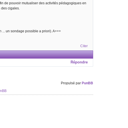
r afin de pouvoir mutualiser des activités pédagogiques en
s des cigales.
 ... un sondage possible a priori). A+++
Citer
Répondre
Propulsé par
PunBB
unBB