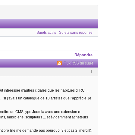
Sujets actifs
Sujets sans réponse
Répondre
Flux RSS du sujet
1
t intéresser d'autres cigales que les habitués d'IRC ...
 si j'avais un catalogue de 10 artistes que j'apprécie, je
 mettre un CMS type Joomla avec une extension e-
vains, musiciens, sculpteurs ... et évidemment acheteurs
nt pro (ne me demande pas pourquoi 3 et pas 2, merci!!).