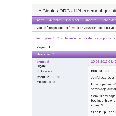
lesCigales.ORG - Hébergement gratuit 
Index
Membres
Chercher
S'inscrire
Connexio
Vous n'êtes pas identifié.
Veuillez vous connecter ou vous
lesCigales.ORG - Hébergement gratuit sans publicité
Pages
1
Messages [ 1 ]
arnaud
20-08-2015 08:4
Cigale
Bonjour T0ad,
Déconnecté
Inscrit :
20-08-2015
Je n'ai pas réussi
Messages :
8
Un ami pense qu'un
serais déjà aux a
Serait-il envisa
boutique, histoire
initiés) ?
Si on fait plus d