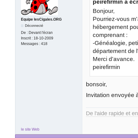
peirefirmin a écr
Bonjour,
Pourriez-vous m'a
Equipe lesCigales.ORG
Déconnecté
hébergement pour
De :
Devant l'écran
comprenant :
Inscrit :
18-10-2009
-Généalogie, peti
Messages :
418
département de l
Merci d'avance.
peirefirmin
bonsoir,
Invitation envoyée à
De l'aide rapide et e
le site Web