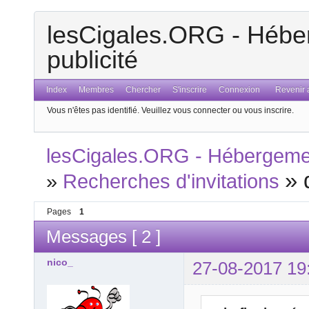
lesCigales.ORG - Héber
publicité
Index
Membres
Chercher
S'inscrire
Connexion
Revenir a
Vous n'êtes pas identifié.
Veuillez vous connecter ou vous inscrire.
lesCigales.ORG - Hébergement
»
»
Recherches d'invitations
Pages
1
Messages [ 2 ]
nico_
27-08-2017 19