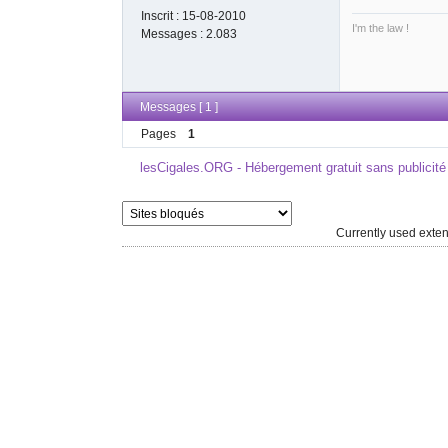
Inscrit :
15-08-2010
I'm the law !
Messages :
2.083
Messages [ 1 ]
Pages
1
lesCigales.ORG - Hébergement gratuit sans publicité
Currently used ext