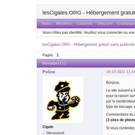
lesCigales.ORG - Hébergement gratuit 
Index
Membres
Chercher
S'inscrire
Connexio
Vous n'êtes pas identifié.
Veuillez vous connecter ou vous
lesCigales.ORG - Hébergement gratuit sans publicité
Pages
1
Messages [ 1 ]
Police
18-10-2021 11:1
Bonjour,
Le site suivant a
pour la raison su
par le modérateu
type de blocage:
Commentaire du m
(3 sites de phis
Cigale
Si vous contestez
Déconnecté