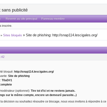
sans publicité
n
Revenir au site principal
Panneau membre
 inscrire.
»
Site de phishing: http://snap114.lescigales.org/
»
Sites bloqués
4:42
 été bloqué:
http://snap114.lescigales.org/
ivante:
Site de phishing
r:
T0aD#1
complete
odérateur (optionnel):
Tire toi d'ici et ne reviens jamais.
hings sur le même compte, encore un demeuré parasite...)
 la décision ou souhaitez résoudre ce blocage, nous vous invitons à répondre à ce 