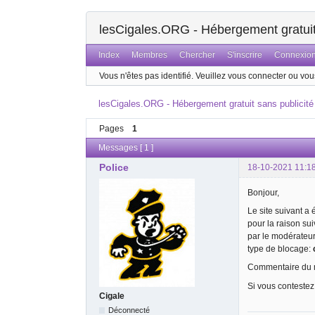
lesCigales.ORG - Hébergement gratuit 
Index
Membres
Chercher
S'inscrire
Connexio
Vous n'êtes pas identifié.
Veuillez vous connecter ou vous
lesCigales.ORG - Hébergement gratuit sans publicité
Pages
1
Messages [ 1 ]
Police
18-10-2021 11:1
Bonjour,
Le site suivant a
pour la raison su
par le modérateu
type de blocage:
Commentaire du m
Si vous contestez
Cigale
Déconnecté