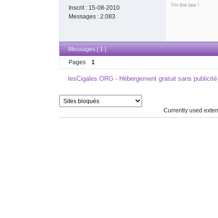
I'm the law !
Inscrit :
15-08-2010
Messages :
2.083
Messages [ 1 ]
Pages
1
lesCigales.ORG - Hébergement gratuit sans publicité
Currently used ext