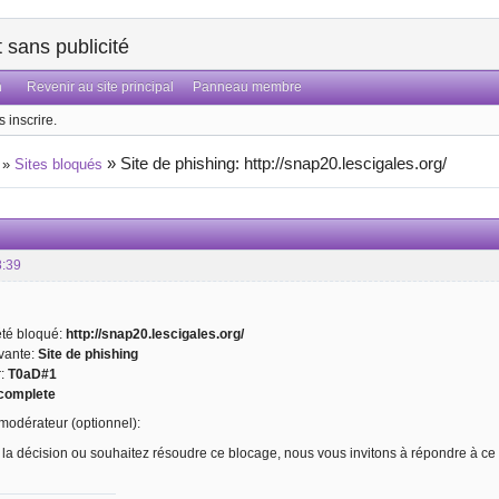
sans publicité
n
Revenir au site principal
Panneau membre
 inscrire.
»
Site de phishing: http://snap20.lescigales.org/
»
Sites bloqués
8:39
 été bloqué:
http://snap20.lescigales.org/
ivante:
Site de phishing
r:
T0aD#1
complete
odérateur (optionnel):
 la décision ou souhaitez résoudre ce blocage, nous vous invitons à répondre à ce 