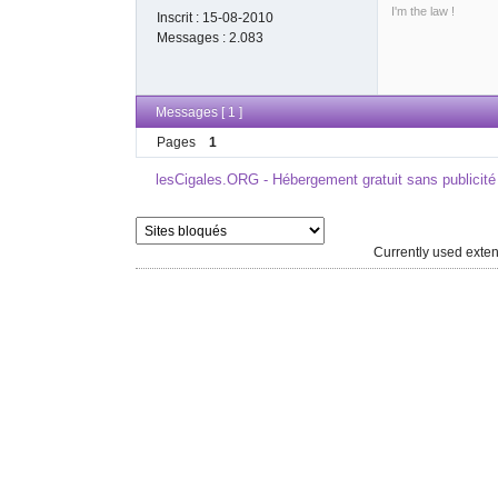
I'm the law !
Inscrit :
15-08-2010
Messages :
2.083
Messages [ 1 ]
Pages
1
lesCigales.ORG - Hébergement gratuit sans publicité
Currently used ext