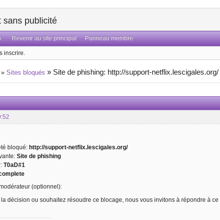
sans publicité
n
Revenir au site principal
Panneau membre
 inscrire.
»
Site de phishing: http://support-netflix.lescigales.org/
»
Sites bloqués
9:52
 été bloqué:
http://support-netflix.lescigales.org/
ivante:
Site de phishing
r:
T0aD#1
complete
odérateur (optionnel):
 la décision ou souhaitez résoudre ce blocage, nous vous invitons à répondre à ce 