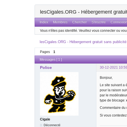
lesCigales.ORG - Hébergement gratuit 
Index
Membres
Chercher
S'inscrire
Connexio
Vous n'êtes pas identifié.
Veuillez vous connecter ou vous
lesCigales.ORG - Hébergement gratuit sans publicité
Pages
1
Messages [ 1 ]
Police
30-12-2021 10:5
Bonjour,
Le site suivant a
pour la raison su
par le modérateu
type de blocage:
Commentaire du m
Si vous contestez
Cigale
Déconnecté