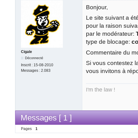
Bonjour,
Le site suivant a é
pour la raison suiv
par le modérateur:
type de blocage:
c
Commentaire du mod
Cigale
Déconnecté
Si vous contestez l
Inscrit :
15-08-2010
vous invitons à rép
Messages :
2.083
I'm the law !
Messages [ 1 ]
Pages
1