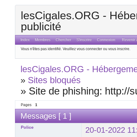
lesCigales.ORG - Héber
publicité
Index
Membres
Chercher
S'inscrire
Connexion
Revenir a
Vous n'êtes pas identifié.
Veuillez vous connecter ou vous inscrire.
lesCigales.ORG - Hébergement
»
Sites bloqués
»
Site de phishing: http://
Pages
1
Messages [ 1 ]
Police
20-01-2022 11