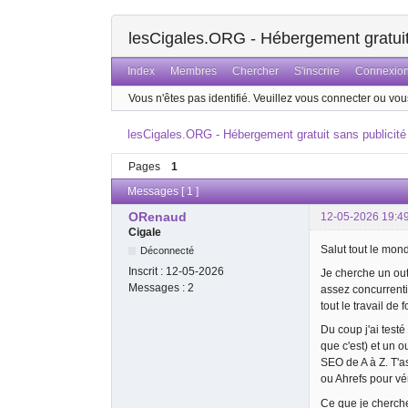
lesCigales.ORG - Hébergement gratuit 
Index
Membres
Chercher
S'inscrire
Connexio
Vous n'êtes pas identifié.
Veuillez vous connecter ou vous
lesCigales.ORG - Hébergement gratuit sans publicité
Pages
1
Messages [ 1 ]
ORenaud
12-05-2026 19:4
Cigale
Salut tout le mon
Déconnecté
Inscrit :
12-05-2026
Je cherche un out
Messages :
2
assez concurrentie
tout le travail de
Du coup j'ai test
que c'est) et un 
SEO de A à Z. T'a
ou Ahrefs pour vér
Ce que je cherche 