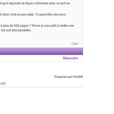
 qu'il réponde de façon cohérente avec ce qu'il se
023 donc c'est un peu daté. Y'a peut-être des trucs
s à plus de 500 pages ? Perso je suis prêt à mettre une
i me sort des banalités.
Citer
Répondre
Propulsé par
PunBB
unBB