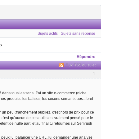
Sujets actifs
Sujets sans réponse
 ?
Répondre
Flux RSS du sujet
1
 dans tous les sens. J'ai un site e-commerce (niche
ches produits, les balises, les cocons sémantiques... bref
r un peu (franchement oubliez, c'est hors de prix pour ce
 c'est qu'aucun de ces outils est vraiment pensé pour le
ent de nulle part, et au final tu retournes sur Semrush
u peux lui balancer une URL, lui demander une analyse