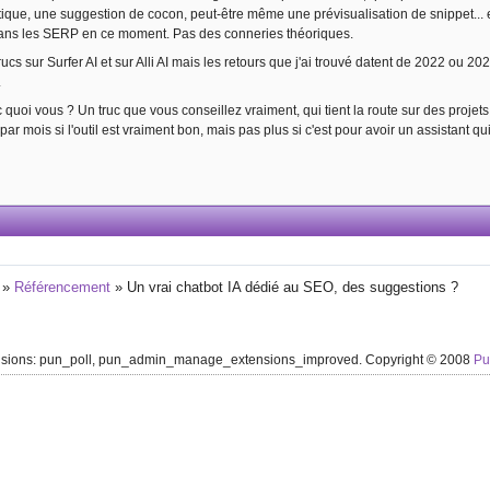
ue, une suggestion de cocon, peut-être même une prévisualisation de snippet... et
ans les SERP en ce moment. Pas des conneries théoriques.
 trucs sur Surfer AI et sur Alli AI mais les retours que j'ai trouvé datent de 2022 ou 2
.
quoi vous ? Un truc que vous conseillez vraiment, qui tient la route sur des projet
par mois si l'outil est vraiment bon, mais pas plus si c'est pour avoir un assistant qu
»
Référencement
»
Un vrai chatbot IA dédié au SEO, des suggestions ?
ensions: pun_poll, pun_admin_manage_extensions_improved. Copyright © 2008
P