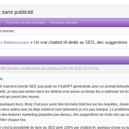
sans publicité
n
Revenir au site principal
Panneau membre
 inscrire.
»
Un vrai chatbot IA dédié au SEO, des suggestions
»
Référencement
9:53
Dernière modification par ORenaud (02-06-2026 15:47:03)
de,
il vraiment orienté SEO, pas juste un ChatGPT généraliste avec un prompt bidouillé
lle, je vais pas rentrer dans les détails) et je passe un temps fou a optimiser les fi
 fond qui prend des heures.
é quelques trucs. Bing Chat pour avoir des données fraîches sur les requêtes, Jaspe
ou deux autres que j'ai déjà oublié le nom tellement ça m'a pas marqué. Le problème
s des features marketing plaquées par-dessus, des suggestions de mots-clés qui sort
ifier chaque fois.
c'est la possibilité de faire du
SEO géré 100% par chatbot IA
, quelque chose ou t