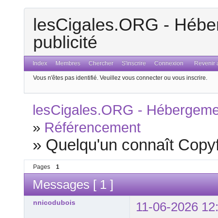
lesCigales.ORG - Héber
publicité
Index
Membres
Chercher
S'inscrire
Connexion
Revenir a
Vous n'êtes pas identifié.
Veuillez vous connecter ou vous inscrire.
lesCigales.ORG - Hébergement
»
Référencement
»
Quelqu'un connaît Copyf
Pages
1
Messages [ 1 ]
nnicodubois
11-06-2026 12