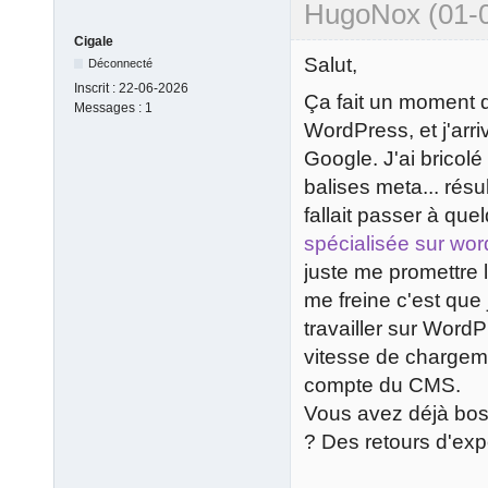
HugoNox (01-0
Cigale
Salut,
Déconnecté
Inscrit :
22-06-2026
Ça fait un moment q
Messages :
1
WordPress, et j'arri
Google. J'ai bricolé
balises meta... résu
fallait passer à qu
spécialisée sur wo
juste me promettre 
me freine c'est que 
travailler sur Word
vitesse de chargeme
compte du CMS.
Vous avez déjà bos
? Des retours d'exp