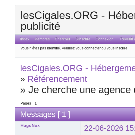
lesCigales.ORG - Héber
publicité
Index
Membres
Chercher
S'inscrire
Connexion
Revenir a
Vous n'êtes pas identifié.
Veuillez vous connecter ou vous inscrire.
lesCigales.ORG - Hébergement
»
Référencement
»
Je cherche une agence 
Pages
1
Messages [ 1 ]
HugoNox
22-06-2026 15