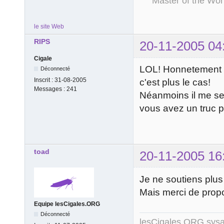
Master of the Wor
le site Web
RIPS
20-11-2005 04
Cigale
LOL! Honnetement si
Déconnecté
Inscrit :
31-08-2005
c'est plus le cas!
Messages :
241
Néanmoins il me se
vous avez un truc 
toad
20-11-2005 16
Je ne soutiens plus
Mais merci de pro
Equipe lesCigales.ORG
Déconnecté
lesCigales.ORG sy