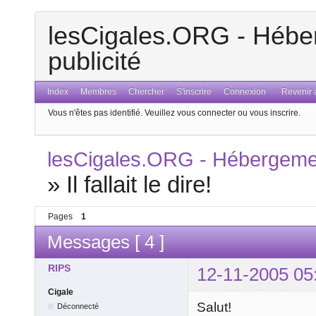
lesCigales.ORG - Héber
publicité
Index
Membres
Chercher
S'inscrire
Connexion
Revenir a
Vous n'êtes pas identifié.
Veuillez vous connecter ou vous inscrire.
lesCigales.ORG - Hébergement
»
Il fallait le dire!
Pages
1
Messages [ 4 ]
RIPS
12-11-2005 05
Cigale
Salut!
Déconnecté