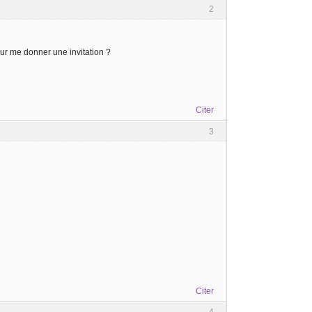
2
our me donner une invitation ?
Citer
3
Citer
4