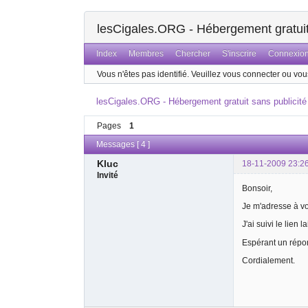
lesCigales.ORG - Hébergement gratuit 
Index
Membres
Chercher
S'inscrire
Connexio
Vous n'êtes pas identifié.
Veuillez vous connecter ou vous
lesCigales.ORG - Hébergement gratuit sans publicité
Pages
1
Messages [ 4 ]
Kluc
18-11-2009 23:2
Invité
Bonsoir,
Je m'adresse à vo
J'ai suivi le lien
Espérant un répon
Cordialement.