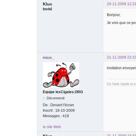
Kluc
20-11-2009 12:2
Invité
Bonjour,
Je vois que ce po
nico_
21-11-2009 23:1
invitation envoyer
De l'aide rapide et 
Equipe lesCigales.ORG
Déconnecté
De :
Devant l'écran
Inscrit :
18-10-2009
Messages :
418
le site Web
Kluc
21-11-2009 23:4