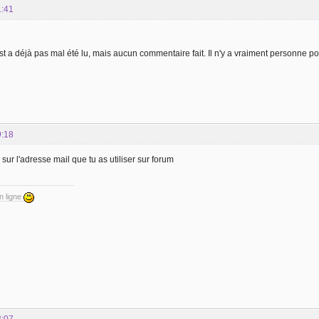
1:41
st a déjà pas mal été lu, mais aucun commentaire fait. Il n'y a vraiment personne p
9:18
 sur l'adresse mail que tu as utiliser sur forum
en ligne
3:07