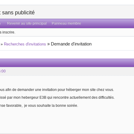
sans publicité
n
Revenir au site principal
Panneau membre
 inscrire.
»
Demande d'invitation
»
Recherches d'invitations
6:00
us afin de demander une invitation pour héberger mon site chez vous.
 laissé par mon hebergeur E3B qui rencontre actuellement des difficultés.
se favorable, je vous souhaite la bonne soirée.