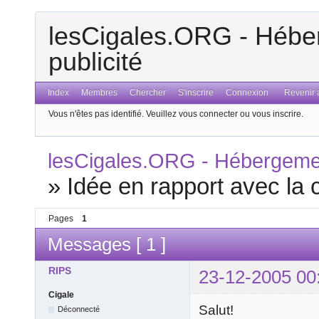
lesCigales.ORG - Héber
publicité
Index
Membres
Chercher
S'inscrire
Connexion
Revenir a
Vous n'êtes pas identifié.
Veuillez vous connecter ou vous inscrire.
lesCigales.ORG - Hébergement
»
Idée en rapport avec la
Pages
1
Messages [ 1 ]
RIPS
23-12-2005 00
Cigale
Salut!
Déconnecté