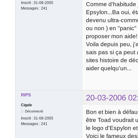
Inscrit :
31-08-2005
Comme d'habitude je
Messages :
241
Epsylon...Ba oui, é
devenu ultra-commu
ou non ) en "panic" 
proposer mon aide!
Voila depuis peu, j
sais pas si ça peut 
sites histoire de dé
aider quelqu'un...
RIPS
20-03-2006 02
Cigale
Bon et bien à défaut
Déconnecté
Inscrit :
31-08-2005
être Toad voudrait ut
Messages :
241
le logo d'Espylon e
Voici le fameux des