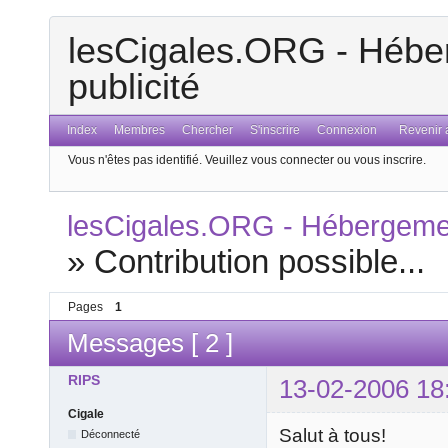
lesCigales.ORG - Héber
publicité
Index
Membres
Chercher
S'inscrire
Connexion
Revenir a
Vous n'êtes pas identifié.
Veuillez vous connecter ou vous inscrire.
lesCigales.ORG - Hébergement
»
Contribution possible...
Pages
1
Messages [ 2 ]
RIPS
13-02-2006 18
Cigale
Salut à tous!
Déconnecté