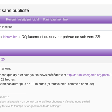
sans publicité
n
Revenir au site principal
Panneau membre
 inscrire.
»
Déplacement du serveur prévue ce soir vers 23h
»
Nouvelles
7:25
t à tous,
 technique d'y hier soir (voir la news précédente cf
http://forum.lescigales.org/post
 23 heures.
rait pas durer plus de 10 minutes (si tout va bien, comme d'habitude).
ysadm1n
t bon la lavande
-
Un control panel qu'il est chouette
-
Viendez nous parler!
y for evil to triumph is for good men to do nothing."