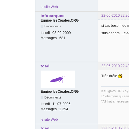
le site Web
infobarquee
22-06-2010 22:2
Equipe lesCigales.ORG
si t'as besoin de 
Déconnecté
Inscrit :
03-02-2009
suis dehors.....cla
Messages :
681
toad
22-06-2010 22:4
Très drôle
lesCigales.ORG s
Equipe lesCigales.ORG
L'hébergeur qui sen
Déconnecté
"All that is necessar
Inscrit :
11-07-2005
Messages :
2.394
le site Web
toad
22-06-2010 23:3