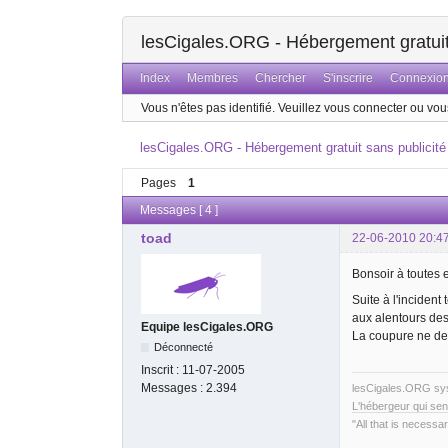
lesCigales.ORG - Hébergement gratuit 
Index
Membres
Chercher
S'inscrire
Connexio
Vous n'êtes pas identifié.
Veuillez vous connecter ou vous
lesCigales.ORG - Hébergement gratuit sans publicité
Pages
1
Messages [ 4 ]
toad
22-06-2010 20:4
Bonsoir à toutes e
Suite à l'incident
aux alentours des
Equipe lesCigales.ORG
La coupure ne dev
Déconnecté
Inscrit :
11-07-2005
Messages :
2.394
lesCigales.ORG s
L'hébergeur qui sen
"All that is necessar