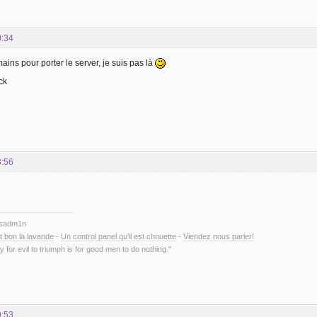
0:34
mains pour porter le server, je suis pas là
ck
3:56
ysadm1n
t bon la lavande
-
Un control panel qu'il est chouette
-
Viendez nous parler!
y for evil to triumph is for good men to do nothing."
9:53