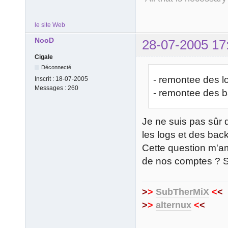
le site Web
NooD
28-07-2005 17
Cigale
Déconnecté
- remontee des l
Inscrit :
18-07-2005
Messages :
260
- remontee des 
Je ne suis pas sûr 
les logs et des bac
Cette question m'am
de nos comptes ? Si 
>
>
SubTherMiX
<
<
>
>
alternux
<
<