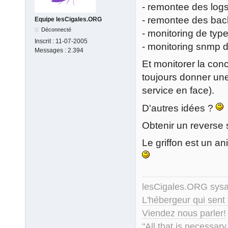
- remontee des log
- remontee des ba
Equipe lesCigales.ORG
Déconnecté
- monitoring de typ
Inscrit :
11-07-2005
- monitoring snmp 
Messages :
2.394
Et monitorer la conc
toujours donner un
service en face).
D'autres idées ?
Obtenir un reverse s
Le griffon est un a
lesCigales.ORG sy
L'hébergeur qui sent
Viendez nous parler!
"All that is necessary