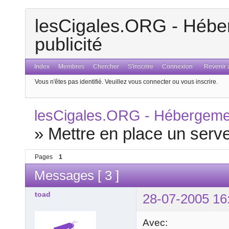
lesCigales.ORG - Héber
publicité
Index
Membres
Chercher
S'inscrire
Connexion
Revenir a
Vous n'êtes pas identifié.
Veuillez vous connecter ou vous inscrire.
lesCigales.ORG - Hébergement
»
Mettre en place un serve
Pages
1
Messages [ 3 ]
toad
28-07-2005 16
Avec: