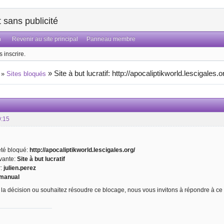
sans publicité
n
Revenir au site principal
Panneau membre
 inscrire.
»
Site à but lucratif: http://apocaliptikworld.lescigales.o
»
Sites bloqués
9:15
 été bloqué:
http://apocaliptikworld.lescigales.org/
ivante:
Site à but lucratif
r:
julien.perez
manual
 la décision ou souhaitez résoudre ce blocage, nous vous invitons à répondre à ce 