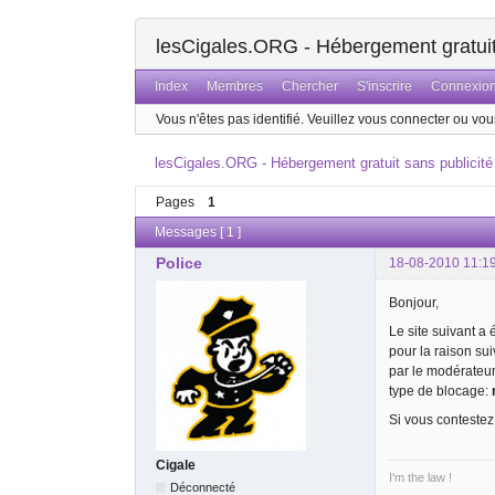
lesCigales.ORG - Hébergement gratuit 
Index
Membres
Chercher
S'inscrire
Connexio
Vous n'êtes pas identifié.
Veuillez vous connecter ou vous
lesCigales.ORG - Hébergement gratuit sans publicité
Pages
1
Messages [ 1 ]
Police
18-08-2010 11:1
Bonjour,
Le site suivant a
pour la raison su
par le modérateu
type de blocage:
Si vous contestez
Cigale
I'm the law !
Déconnecté