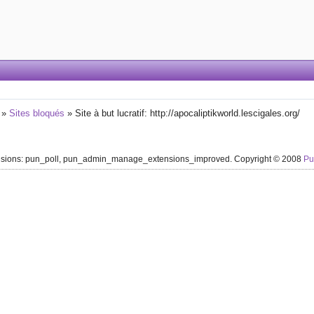
»
Sites bloqués
»
Site à but lucratif: http://apocaliptikworld.lescigales.org/
ensions: pun_poll, pun_admin_manage_extensions_improved. Copyright © 2008
P