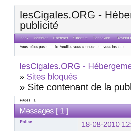
lesCigales.ORG - Héber
publicité
Index
Membres
Chercher
S'inscrire
Connexion
Revenir a
Vous n'êtes pas identifié.
Veuillez vous connecter ou vous inscrire.
lesCigales.ORG - Hébergement
»
Sites bloqués
»
Site contenant de la publ
Pages
1
Messages [ 1 ]
Police
18-08-2010 12