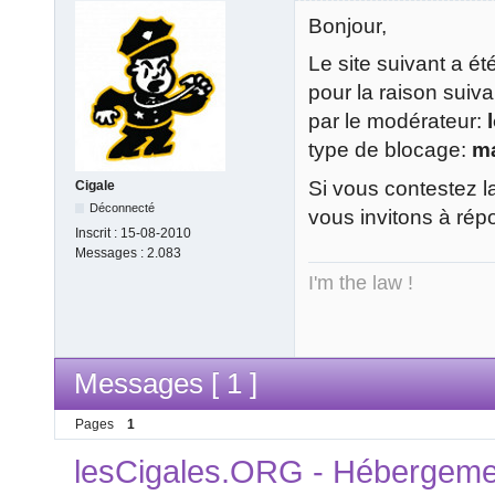
Bonjour,
Le site suivant a é
pour la raison suiv
par le modérateur:
type de blocage:
m
Si vous contestez l
Cigale
Déconnecté
vous invitons à rép
Inscrit :
15-08-2010
Messages :
2.083
I'm the law !
Messages [ 1 ]
Pages
1
lesCigales.ORG - Hébergement