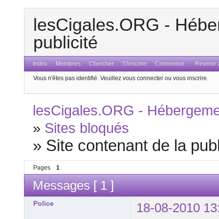
lesCigales.ORG - Héber
publicité
Index
Membres
Chercher
S'inscrire
Connexion
Revenir a
Vous n'êtes pas identifié.
Veuillez vous connecter ou vous inscrire.
lesCigales.ORG - Hébergement
»
Sites bloqués
»
Site contenant de la publ
Pages
1
Messages [ 1 ]
Police
18-08-2010 13