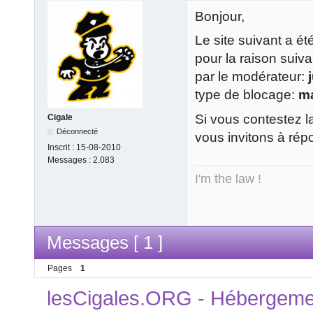
Bonjour,
Le site suivant a é
pour la raison suiv
par le modérateur:
type de blocage:
m
Si vous contestez l
Cigale
Déconnecté
vous invitons à rép
Inscrit :
15-08-2010
Messages :
2.083
I'm the law !
Messages [ 1 ]
Pages
1
lesCigales.ORG - Hébergement