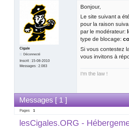
Bonjour,
Le site suivant a é
pour la raison suiv
par le modérateur:
type de blocage:
c
Si vous contestez l
Cigale
Déconnecté
vous invitons à rép
Inscrit :
15-08-2010
Messages :
2.083
I'm the law !
Messages [ 1 ]
Pages
1
lesCigales.ORG - Hébergement