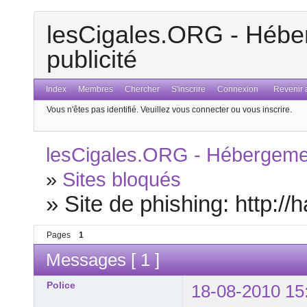
lesCigales.ORG - Héber
publicité
Index
Membres
Chercher
S'inscrire
Connexion
Revenir a
Vous n'êtes pas identifié.
Veuillez vous connecter ou vous inscrire.
lesCigales.ORG - Hébergement
»
Sites bloqués
»
Site de phishing: http://
Pages
1
Messages [ 1 ]
Police
18-08-2010 15