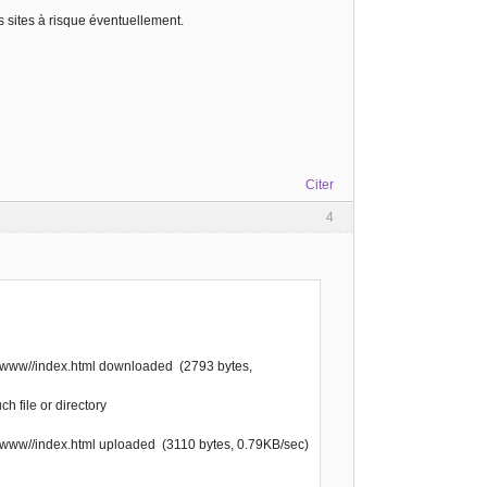
s sites à risque éventuellement.
Citer
4
/www//index.html downloaded (2793 bytes,
 file or directory
www//index.html uploaded (3110 bytes, 0.79KB/sec)