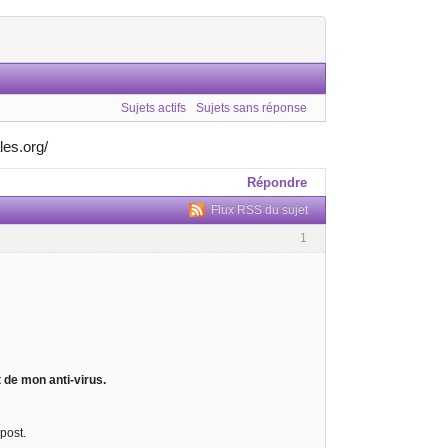
Sujets actifs
Sujets sans réponse
les.org/
Répondre
Flux RSS du sujet
1
t de mon anti-virus.
post.