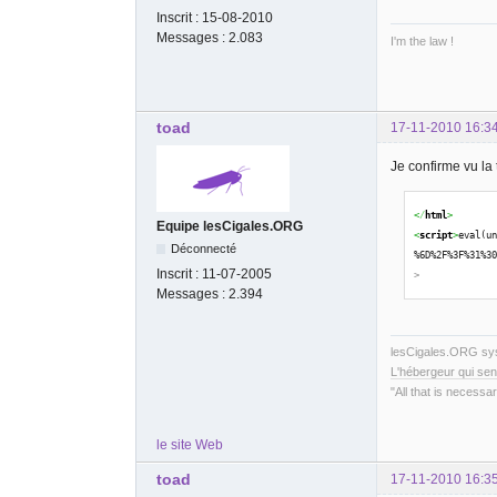
Inscrit :
15-08-2010
Messages :
2.083
I'm the law !
toad
17-11-2010 16:3
Je confirme vu la
<
/
html
>
Equipe lesCigales.ORG
<
script
>
eval(u
Déconnecté
%6D%2F%3F%31%3
Inscrit :
11-07-2005
>
Messages :
2.394
lesCigales.ORG s
L'hébergeur qui sen
"All that is necessar
le site Web
toad
17-11-2010 16:3