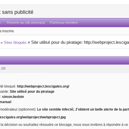
sans publicité
n
Revenir au site principal
Panneau membre
 inscrire.
»
Site utilisé pour du piratage: http://webproject.lesciga
»
Sites bloqués
1:09
 été bloqué:
http://webproject.lescigales.org/
ivante:
Site utilisé pour du piratage
r:
simon.bedoin
manual
odérateur (optionnel):
Le site semble infecté; J'obtient un belle alerte de la par
.lescigales.org/webproject/webproject.jpg
 la décision ou souhaitez résoudre ce blocage, nous vous invitons à répondre à ce 