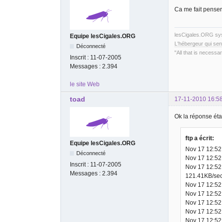
Ca me fait penser.
lesCigales.ORG s
Equipe lesCigales.ORG
L'hébergeur qui sen
Déconnecté
"All that is necessar
Inscrit :
11-07-2005
Messages :
2.394
le site Web
toad
17-11-2010 16:5
Ok la réponse éta
ftp a écrit:
Equipe lesCigales.ORG
Nov 17 12:52:
Déconnecté
Nov 17 12:52:
Inscrit :
11-07-2005
Nov 17 12:52
Messages :
2.394
121.41KB/sec
Nov 17 12:52:
Nov 17 12:52:
Nov 17 12:52
Nov 17 12:52:
Nov 17 12:52: