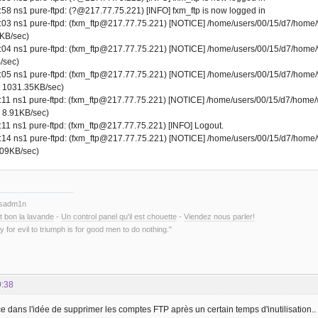
58 ns1 pure-ftpd: (?@217.77.75.221) [INFO] fxm_ftp is now logged in
:03 ns1 pure-ftpd: (fxm_ftp@217.77.75.221) [NOTICE] /home/users/00/15/d7/hom
1KB/sec)
:04 ns1 pure-ftpd: (fxm_ftp@217.77.75.221) [NOTICE] /home/users/00/15/d7/hom
/sec)
:05 ns1 pure-ftpd: (fxm_ftp@217.77.75.221) [NOTICE] /home/users/00/15/d7/hom
, 1031.35KB/sec)
:11 ns1 pure-ftpd: (fxm_ftp@217.77.75.221) [NOTICE] /home/users/00/15/d7/home
, 8.91KB/sec)
11 ns1 pure-ftpd: (fxm_ftp@217.77.75.221) [INFO] Logout.
:14 ns1 pure-ftpd: (fxm_ftp@217.77.75.221) [NOTICE] /home/users/00/15/d7/hom
.09KB/sec)
ysadm1n
t bon la lavande
-
Un control panel qu'il est chouette
-
Viendez nous parler!
y for evil to triumph is for good men to do nothing."
9:38
e dans l'idée de supprimer les comptes FTP après un certain temps d'inutilisation..