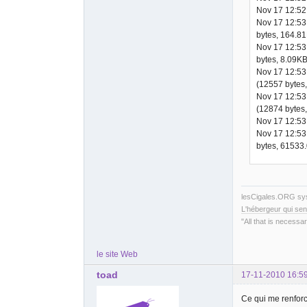
Nov 17 12:52:
Nov 17 12:53
bytes, 164.8
Nov 17 12:53
bytes, 8.09KB
Nov 17 12:53
(12557 bytes
Nov 17 12:53
(12874 bytes
Nov 17 12:53:
Nov 17 12:53
bytes, 61533
lesCigales.ORG s
L'hébergeur qui sen
"All that is necessar
le site Web
toad
17-11-2010 16:5
Ce qui me renforc