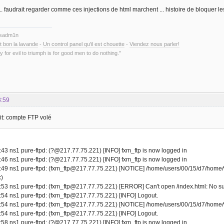
. faudrait regarder comme ces injections de html marchent ... histoire de bloquer le
ysadm1n
t bon la lavande
-
Un control panel qu'il est chouette
-
Viendez nous parler!
y for evil to triumph is for good men to do nothing."
8:59
it: compte FTP volé
43 ns1 pure-ftpd: (?@217.77.75.221) [INFO] fxm_ftp is now logged in
46 ns1 pure-ftpd: (?@217.77.75.221) [INFO] fxm_ftp is now logged in
:49 ns1 pure-ftpd: (fxm_ftp@217.77.75.221) [NOTICE] /home/users/00/15/d7/home
)
53 ns1 pure-ftpd: (fxm_ftp@217.77.75.221) [ERROR] Can't open /index.html: No such
54 ns1 pure-ftpd: (fxm_ftp@217.77.75.221) [INFO] Logout.
:54 ns1 pure-ftpd: (fxm_ftp@217.77.75.221) [NOTICE] /home/users/00/15/d7/home/
54 ns1 pure-ftpd: (fxm_ftp@217.77.75.221) [INFO] Logout.
58 ns1 pure-ftpd: (?@217.77.75.221) [INFO] fxm_ftp is now logged in