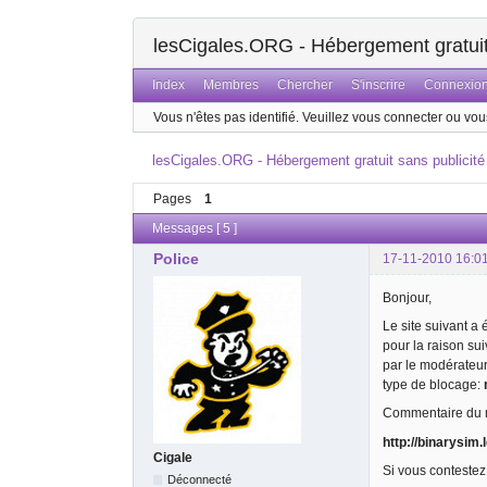
lesCigales.ORG - Hébergement gratuit 
Index
Membres
Chercher
S'inscrire
Connexio
Vous n'êtes pas identifié.
Veuillez vous connecter ou vous
lesCigales.ORG - Hébergement gratuit sans publicité
Pages
1
Messages [ 5 ]
Police
17-11-2010 16:0
Bonjour,
Le site suivant a
pour la raison su
par le modérateu
type de blocage:
Commentaire du m
http://binarysim
Cigale
Si vous contestez
Déconnecté