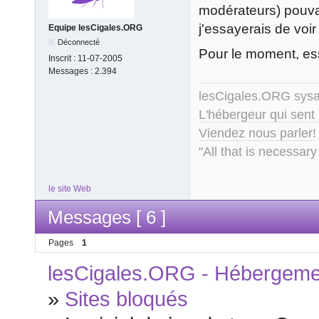
modérateurs) pouvai
j'essayerais de voi
Equipe lesCigales.ORG
Déconnecté
Pour le moment, ess
Inscrit :
11-07-2005
Messages :
2.394
lesCigales.ORG sy
L'hébergeur qui sent
Viendez nous parler!
"All that is necessary
le site Web
Messages [ 6 ]
Pages
1
lesCigales.ORG - Hébergement
»
Sites bloqués