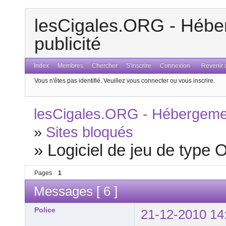
lesCigales.ORG - Héber
publicité
Index
Membres
Chercher
S'inscrire
Connexion
Revenir a
Vous n'êtes pas identifié.
Veuillez vous connecter ou vous inscrire.
lesCigales.ORG - Hébergement
»
Sites bloqués
»
Logiciel de jeu de type 
Pages
1
Messages [ 6 ]
Police
21-12-2010 14