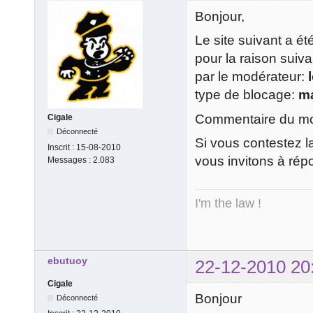
Bonjour,
Le site suivant a é
pour la raison suiv
par le modérateur:
type de blocage:
m
Commentaire du mod
Cigale
Déconnecté
Si vous contestez l
Inscrit :
15-08-2010
vous invitons à rép
Messages :
2.083
I'm the law !
ebutuoy
22-12-2010 20
Cigale
Bonjour
Déconnecté