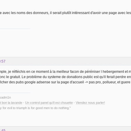
e avec les noms des donneurs, il serait plutôt intéressant d'avoir une page avec les
0:57
mple, je réfléchis en ce moment à la meilleur facon de péréniser l hebergement et ma 
nc le gratuit. Le problème du systeme de donations public est qu'il ferait perdre en 
afficher des pubs google adsense sur la page d'accueil -> pas pro, pollueur, et guer
ysadm1n
t bon la lavande
-
Un control panel qu'il est chouette
-
Viendez nous parler!
y for evil to triumph is for good men to do nothing."
1:45