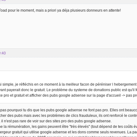
Toad pour le moment, mais a priori ya déja plusieurs donneurs en attente!
9:40
i simple, je réfléchis en ce moment à la meilleur facon de péréniser l hebergement e
yant payerait donc le gratuit. Le problème du systeme de donations public est qu'il f
ice pro et gratuit et afficher des pubs google adsense sur la page d'accueil -> pas p
as pourquoi tu dis que les pubs google adsense ne font pas pro. Elles ont beaucoup
cher des pubs mais avec les problèmes de clics frauduleux, ils ont renforcé le contrô
 il n'est pas rare de voir sur des sites pro des pubs google adsense.
e la rémunération, les gains peuvent être "très élevés" (tout dépend de tes coûts 
ergeur gratuit qui utilise google adsense et les dons comme seuls revenues. La page 