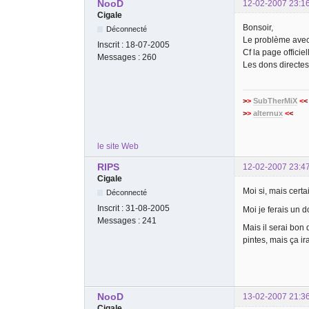
NooD
12-02-2007 23:1
Cigale
Bonsoir,
Déconnecté
Le problème avec a
Inscrit :
18-07-2005
Cf la page officiel
Messages :
260
Les dons directes
>
>
SubTherMiX
<
<
>
>
alternux
<
<
le site Web
RIPS
12-02-2007 23:4
Cigale
Moi si, mais certa
Déconnecté
Inscrit :
31-08-2005
Moi je ferais un 
Messages :
241
Mais il serai bon
pintes, mais ça ir
NooD
13-02-2007 21:3
Cigale