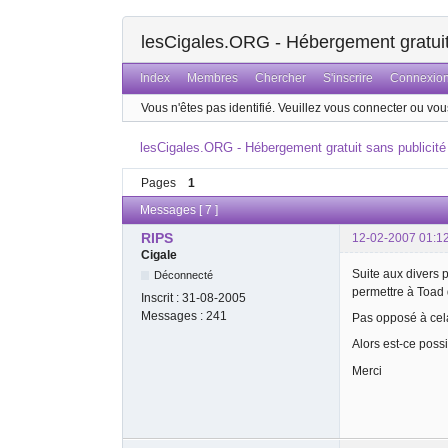
lesCigales.ORG - Hébergement gratuit 
Index
Membres
Chercher
S'inscrire
Connexio
Vous n'êtes pas identifié.
Veuillez vous connecter ou vous
lesCigales.ORG - Hébergement gratuit sans publicité
Pages
1
Messages [ 7 ]
RIPS
12-02-2007 01:1
Cigale
Suite aux divers 
Déconnecté
permettre à Toad 
Inscrit :
31-08-2005
Messages :
241
Pas opposé à cela,
Alors est-ce possi
Merci