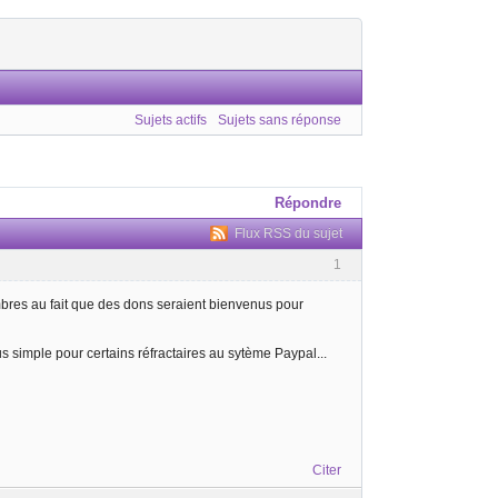
Sujets actifs
Sujets sans réponse
Répondre
Flux RSS du sujet
1
embres au fait que des dons seraient bienvenus pour
us simple pour certains réfractaires au sytème Paypal...
Citer