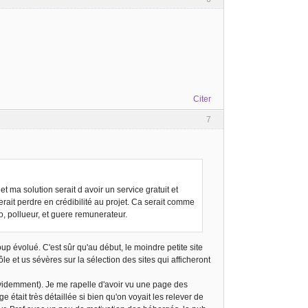
Citer
7
t ma solution serait d avoir un service gratuit et
erait perdre en crédibilité au projet. Ca serait comme
ro, pollueur, et guere remunerateur.
 évolué. C'est sûr qu'au début, le moindre petite site
le et us sévères sur la sélection des sites qui afficheront
évidemment). Je me rapelle d'avoir vu une page des
était très détaillée si bien qu'on voyait les relever de