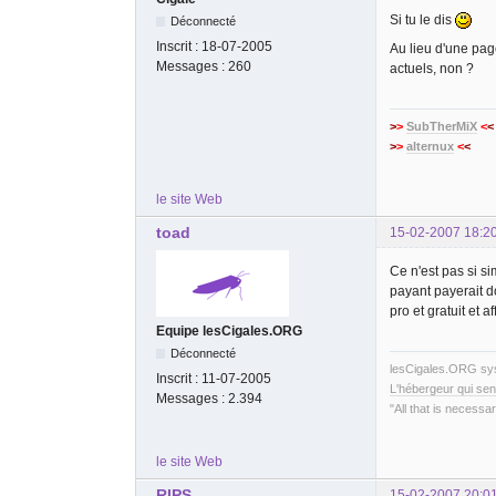
Si tu le dis
Déconnecté
Inscrit :
18-07-2005
Au lieu d'une pag
Messages :
260
actuels, non ?
>
>
SubTherMiX
<
<
>
>
alternux
<
<
le site Web
toad
15-02-2007 18:2
Ce n'est pas si si
payant payerait do
pro et gratuit et 
Equipe lesCigales.ORG
Déconnecté
lesCigales.ORG s
Inscrit :
11-07-2005
L'hébergeur qui sen
Messages :
2.394
"All that is necessar
le site Web
RIPS
15-02-2007 20:0