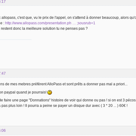
6:17
llopass, c'est que, vu le prix de l'appel, on s'attend à donner beaucoup, alors qu'o
le :
http://www.allopass.com/presentation.ph … ;sousrub=1
 restent donc la meilleure solution tu ne penses pas ?
7:47
ins de mes mebres préfèrent AlloPass et sont prêts a donner pas mal a priori...
don paypal quand je pourrais!
 de faire une page "Donnations" histoire de voir qui donne ou pas ! si on est 3 péco
a pas plus loin ! Il pourra a peine se payer un disque dur avec ( 3 * 20 ... ) 60€ !
6:06