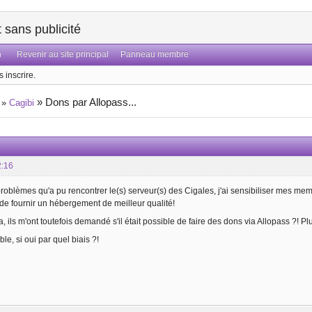
sans publicité
n
Revenir au site principal
Panneau membre
 inscrire.
»
Dons par Allopass...
»
Cagibi
2:16
problèmes qu'a pu rencontrer le(s) serveur(s) des Cigales, j'ai sensibiliser mes m
de fournir un hébergement de meilleur qualité!
 ils m'ont toutefois demandé s'il était possible de faire des dons via Allopass ?! Pl
ble, si oui par quel biais ?!