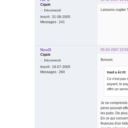
Cigale
Laissons cogiter 
Déconnecté
Inscrit :
31-08-2005
Messages :
241
NooD
05-03-2007 23:5
Cigale
Bonsoir,
Déconnecté
Inscrit :
18-07-2005
Messages :
260
toad a écrit:
Ce n'est pas s
payant, le pa
offrir un serv
Je ne comprends p
perso pouvait affi
les pubs. De plus,
En ce qui concern
finances d'un héb