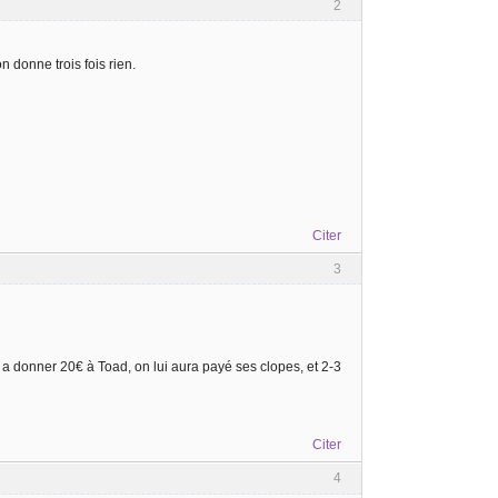
2
n donne trois fois rien.
Citer
3
s a donner 20€ à Toad, on lui aura payé ses clopes, et 2-3
Citer
4