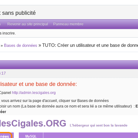
sans publicité
n
Revenir au site principal
Panneau membre
 inscrire.
»
TUTO: Créer un utilisateur et une base de donn
»
Bases de données
6:17
ilisateur et une base de donnée:
 Cpanel
http://admin.lescigales.org
é, vous arrivez sur la page d'accueil, cliquer sur Bases de données
choisir un nom (La base de donnée aura ce nom et sera lié a ce même utilisateur) :
E
réer