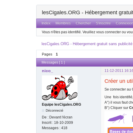
lesCigales.ORG - Hébergement gratuit 
Index
Membres
Chercher
S'inscrire
Connexio
Vous n'êtes pas identifié.
Veuillez vous connecter ou vous
lesCigales.ORG - Hébergement gratuit sans publicité
Pages
1
Messages [ 1 ]
nico_
11-12-2011 16:1
Créer un ut
Se connecter au
Une fois identifi
A°) il vous faut 
Equipe lesCigales.ORG
B°) Cliquer sur
C
Déconnecté
De :
Devant l'écran
Inscrit :
18-10-2009
Messages :
418