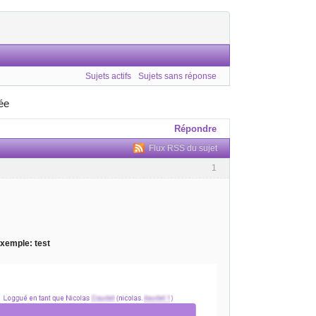
Sujets actifs
Sujets sans réponse
ée
Répondre
Flux RSS du sujet
1
xemple: test