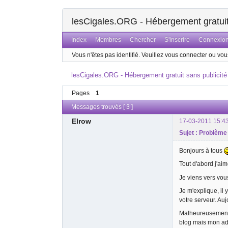
lesCigales.ORG - Hébergement gratuit 
Index
Membres
Chercher
S'inscrire
Connexio
Vous n'êtes pas identifié.
Veuillez vous connecter ou vous
lesCigales.ORG - Hébergement gratuit sans publicité
Pages
1
Messages trouvés [ 3 ]
Elrow
17-03-2011 15:4
Sujet : Problème
Bonjours à tous
Tout d'abord j'ai
Je viens vers vou
Je m'explique, il
votre serveur. Auj
Malheureusement, 
blog mais mon adre