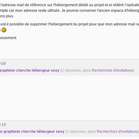
 l'adresse mail de référence sur l'hébergement dédié au projet et ai réitéré l’opéra
ompte car mon adresse reste utilisée. Je pourrai conserver l'ancien espace d'héb
ns plus.
, est-il possible de supprimer l'hébergement du projet pour que mon adresse mail so
n
évouement.
0:08
 graphiste cherche hébergeur sexy
(2 réponses, dans
Recherches d'invitations
)
9:18
o de graphiste cherche hébergeur sexy
(2 réponses, dans
Recherches d'invitations