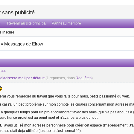
sans publicité
n
Revenir au site principal
Panneau membre
 inscrire.
»
Messages de Elrow
3:44
 d'adresse mail par défault
(1 réponses, dans
Requêtes
)
merai vous remercier du travail que vous faite pour nous, petits passionné du web.
s car j'ai un petit problème sur mon compte les cigales concernant mon adresse mai
 y a quelques temps pour un projet collaboratif avec des amis (qui n'a pas aboutis 
ourd'hui ce projet est au point mort et n'avancera plus du tout.
j'avais utilisé mon adresse personnelle pour créer cet espace d'hébergement. J'a
sse était déjà utilisée (jusque la c'est normal ^^).