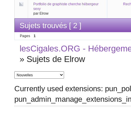
Portfolio de graphiste cherche hébergeur
Rech
sexy
par Elrow
Sujets trouvés [ 2 ]
Pages
1
lesCigales.ORG - Hébergement
»
Sujets de Elrow
Currently used extensions: pun_pol
pun_admin_manage_extensions_im