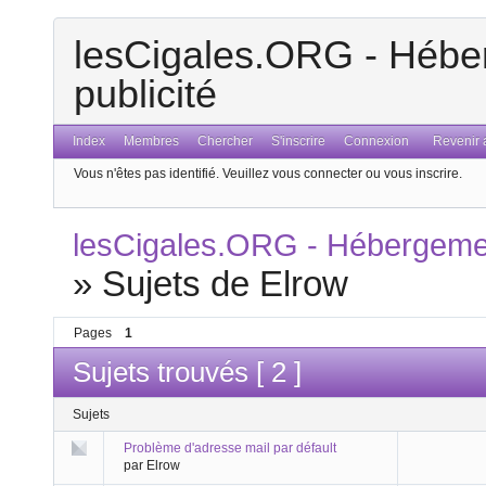
lesCigales.ORG - Héber
publicité
Index
Membres
Chercher
S'inscrire
Connexion
Revenir a
Vous n'êtes pas identifié.
Veuillez vous connecter ou vous inscrire.
lesCigales.ORG - Hébergement
»
Sujets de Elrow
Pages
1
Sujets trouvés [ 2 ]
Sujets
Problème d'adresse mail par défault
par Elrow