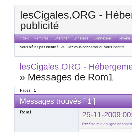
lesCigales.ORG - Héber
publicité
Index
Membres
Chercher
S'inscrire
Connexion
Revenir a
Vous n'êtes pas identifié.
Veuillez vous connecter ou vous inscrire.
lesCigales.ORG - Hébergement
»
Messages de Rom1
Pages
1
Messages trouvés [ 1 ]
Rom1
25-11-2009 00
Re: Site mis en ligne ne fonct