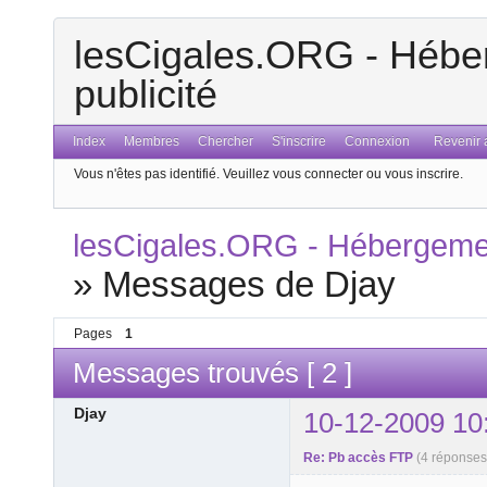
lesCigales.ORG - Héber
publicité
Index
Membres
Chercher
S'inscrire
Connexion
Revenir a
Vous n'êtes pas identifié.
Veuillez vous connecter ou vous inscrire.
lesCigales.ORG - Hébergement
»
Messages de Djay
Pages
1
Messages trouvés [ 2 ]
Djay
10-12-2009 10
Re: Pb accès FTP
(4 réponse