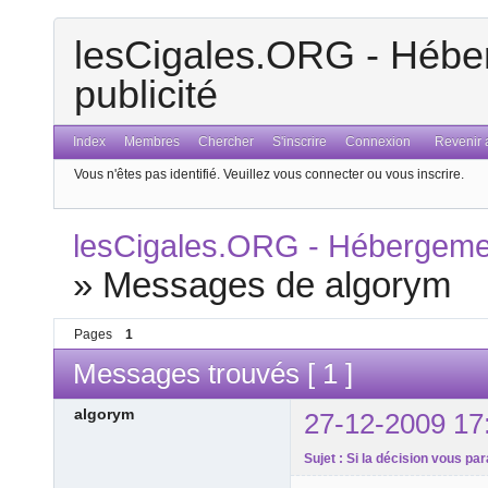
lesCigales.ORG - Héber
publicité
Index
Membres
Chercher
S'inscrire
Connexion
Revenir a
Vous n'êtes pas identifié.
Veuillez vous connecter ou vous inscrire.
lesCigales.ORG - Hébergement
»
Messages de algorym
Pages
1
Messages trouvés [ 1 ]
algorym
27-12-2009 17
Sujet : Si la décision vous par