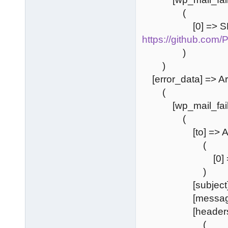
(
[0] => SMTP co
https://github.com
)
)
[error_data] => Ar
(
[wp_mail_failed
(
[to] => Ar
(
[0] => x
)
[subject] => WP
[message] => Con
[headers] =
(