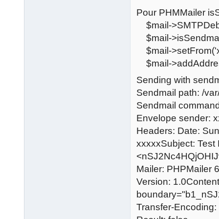
Pour PHMMailer isS
$mail->SMTPDeb
$mail->isSendmail
$mail->setFrom('xxx
$mail->addAddress(
Sending with sendm
Sendmail path: /var
Sendmail command: /
Envelope sender: 
Headers: Date: Sun
xxxxxSubject: Test
<nSJ2Nc4HQjOHIJw
Mailer: PHPMailer 6
Version: 1.0Content-
boundary="b1_nSJ
Transfer-Encoding: 