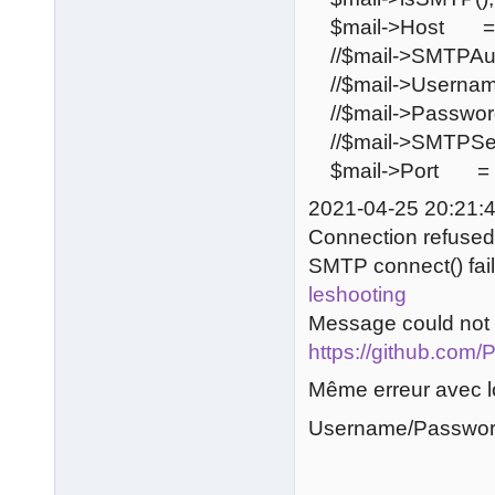
$mail->Host = 'mx
//$mail->SMTPAut
//$mail->Usernam
//$mail->Password
//$mail->SMTPSe
$mail->Port = 
2021-04-25 20:21:4
Connection refused
SMTP connect() fai
leshooting
Message could not b
https://github.com
Même erreur avec l
Username/Password so