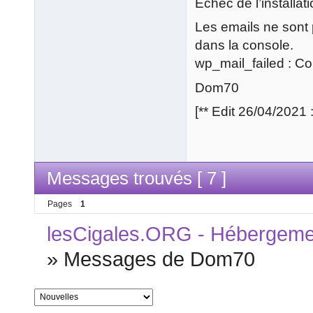
Échec de l’installat
Les emails ne sont 
dans la console.
wp_mail_failed : Cou
Dom70
[** Edit 26/04/2021
Messages trouvés [ 7 ]
Pages
1
lesCigales.ORG - Hébergement
»
Messages de Dom70