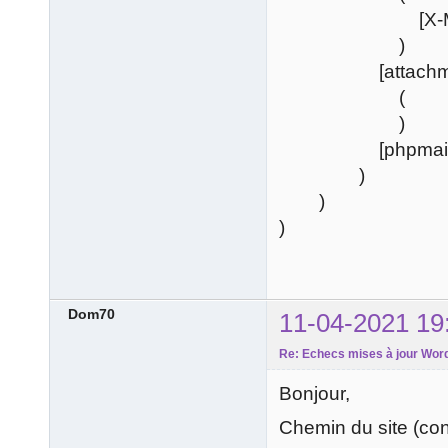
[X-Mailer-Ty
)
[attachments
(
)
[phpmailer_ex
)
)
)
Dom70
11-04-2021 19
Re: Echecs mises à jour Word
Bonjour,
Chemin du site (c