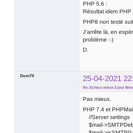
PHP 5.6 :
Résultat idem PHP 
PHP8 non testé suit
J’arrête là, en espé
problème :-)
D.
Dom70
25-04-2021 22
Re: Echecs mises à jour Word
Pas mieux.
PHP 7.4 et PHPMail
//Server settings
$mail->SMTPDeb
$mail->isSMTP();