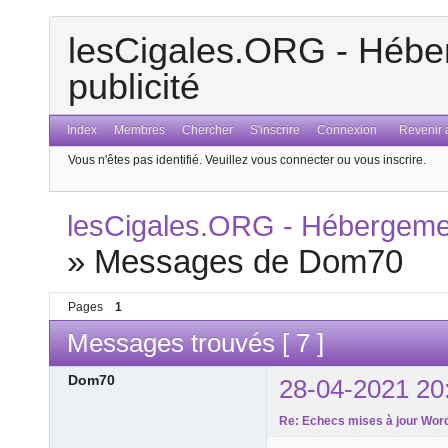
lesCigales.ORG - Héber
publicité
Index
Membres
Chercher
S'inscrire
Connexion
Revenir a
Vous n'êtes pas identifié.
Veuillez vous connecter ou vous inscrire.
lesCigales.ORG - Hébergement
»
Messages de Dom70
Pages
1
Messages trouvés [ 7 ]
Dom70
28-04-2021 20
Re: Echecs mises à jour Word