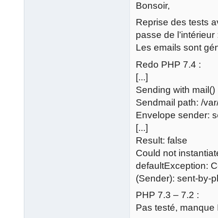
Bonsoir,
Reprise des tests a
passe de l’intérie
Les emails sont gé
Redo PHP 7.4 :
[...]
Sending with mail()
Sendmail path: /var
Envelope sender: s
[...]
Result: false
Could not instantiat
defaultException: Co
(Sender): sent-by-
PHP 7.3 – 7.2 :
Pas testé, manque