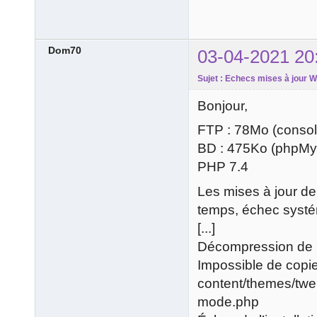
Dom70
03-04-2021 20
Sujet : Echecs mises à jour 
Bonjour,
FTP : 78Mo (consol
BD : 475Ko (phpM
PHP 7.4
Les mises à jour d
temps, échec systé
[...]
Décompression de 
Impossible de copier
content/themes/twe
mode.php