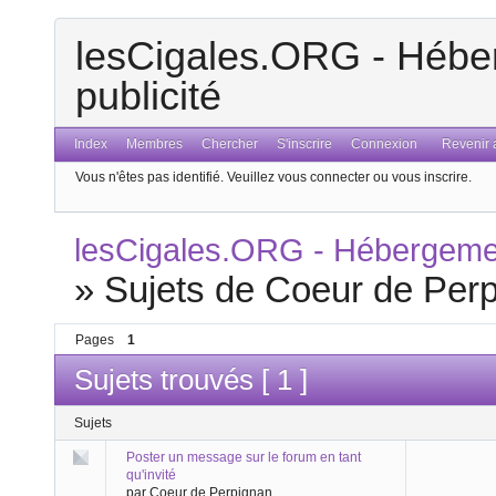
lesCigales.ORG - Héber
publicité
Index
Membres
Chercher
S'inscrire
Connexion
Revenir a
Vous n'êtes pas identifié.
Veuillez vous connecter ou vous inscrire.
lesCigales.ORG - Hébergement
»
Sujets de Coeur de Per
Pages
1
Sujets trouvés [ 1 ]
Sujets
Poster un message sur le forum en tant
qu'invité
par Coeur de Perpignan