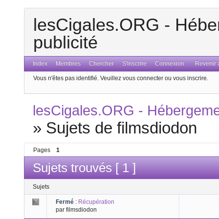
lesCigales.ORG - Héber
publicité
Index
Membres
Chercher
S'inscrire
Connexion
Revenir a
Vous n'êtes pas identifié.
Veuillez vous connecter ou vous inscrire.
lesCigales.ORG - Hébergement
»
Sujets de filmsdiodon
Pages
1
Sujets trouvés [ 1 ]
Sujets
Fermé
:
Récupération
par filmsdiodon