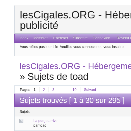
lesCigales.ORG - Héber
publicité
Index
Membres
Chercher
S'inscrire
Connexion
Revenir a
Vous n'êtes pas identifié.
Veuillez vous connecter ou vous inscrire.
lesCigales.ORG - Hébergement
»
Sujets de toad
Pages
1
2
3
…
10
Suivant
Sujets trouvés [ 1 à 30 sur 295 ]
Sujets
La purge arrive !
par toad