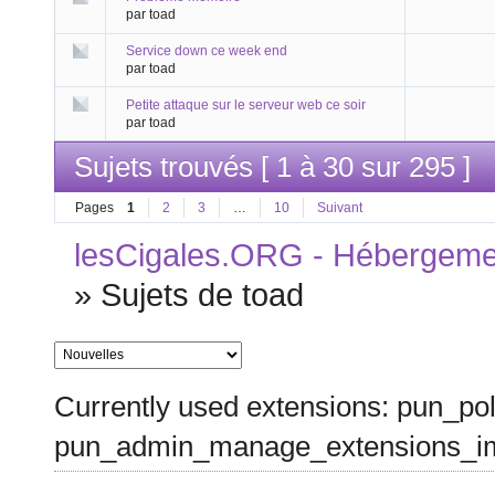
par toad
Service down ce week end
par toad
Petite attaque sur le serveur web ce soir
par toad
Sujets trouvés [ 1 à 30 sur 295 ]
Pages
1
2
3
…
10
Suivant
lesCigales.ORG - Hébergement
»
Sujets de toad
Currently used extensions: pun_pol
pun_admin_manage_extensions_im