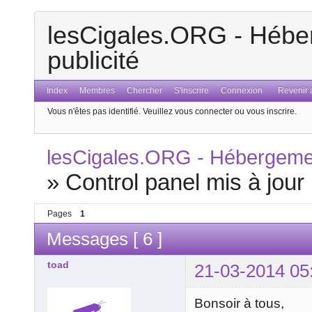
lesCigales.ORG - Héber
publicité
Index
Membres
Chercher
S'inscrire
Connexion
Revenir a
Vous n'êtes pas identifié.
Veuillez vous connecter ou vous inscrire.
lesCigales.ORG - Hébergement
»
Control panel mis à jour
Pages
1
Messages [ 6 ]
toad
21-03-2014 05
Bonsoir à tous,