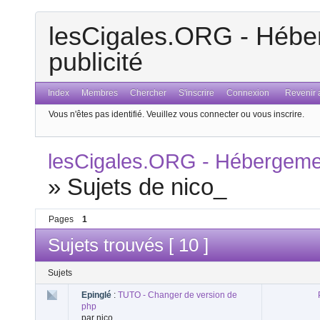
lesCigales.ORG - Héber
publicité
Index
Membres
Chercher
S'inscrire
Connexion
Revenir a
Vous n'êtes pas identifié.
Veuillez vous connecter ou vous inscrire.
lesCigales.ORG - Hébergement
»
Sujets de nico_
Pages
1
Sujets trouvés [ 10 ]
Sujets
Epinglé
:
TUTO - Changer de version de
php
par nico_