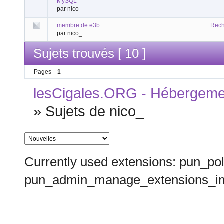
MySQL
par nico_
membre de e3b
Rech
par nico_
Sujets trouvés [ 10 ]
Pages
1
lesCigales.ORG - Hébergement
»
Sujets de nico_
Currently used extensions: pun_pol
pun_admin_manage_extensions_im