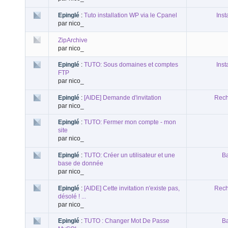
Epinglé
:
Tuto installation WP via le Cpanel
Inst
par nico_
ZipArchive
par nico_
Epinglé
:
TUTO: Sous domaines et comptes
Inst
FTP
par nico_
Epinglé
:
[AIDE] Demande d'invitation
Rech
par nico_
Epinglé
:
TUTO: Fermer mon compte - mon
site
par nico_
Epinglé
:
TUTO: Créer un utilisateur et une
B
base de donnée
par nico_
Epinglé
:
[AIDE] Cette invitation n'existe pas,
Rech
désolé ! ...
par nico_
Epinglé
:
TUTO : Changer Mot De Passe
B